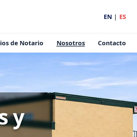
EN
|
ES
cios de Notario
Nosotros
Contacto
s y