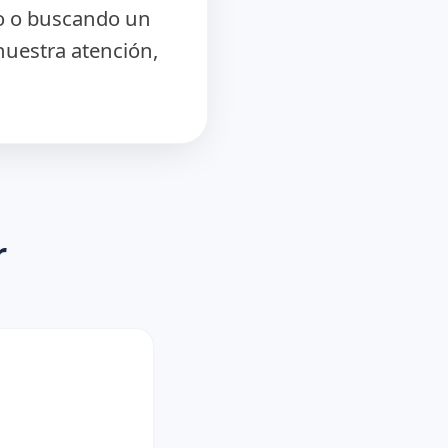
io o buscando un
nuestra atención,
r