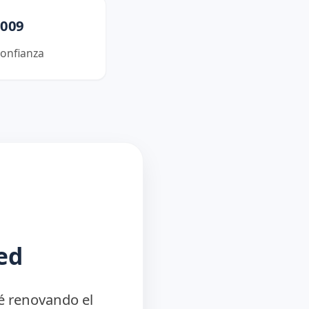
2009
onfianza
ed
té renovando el