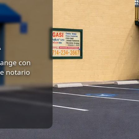
A
range con
de notario