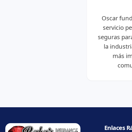
Oscar fund
servicio p
seguras para
la industr
más im
comu
Enlaces R