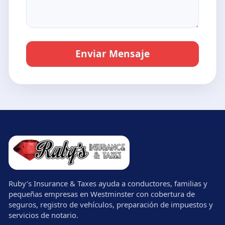
Enviar Mensaje
Ruby’s Insurance & Taxes ayuda a conductores, familias y
pequeñas empresas en Westminster con cobertura de
seguros, registro de vehículos, preparación de impuestos y
servicios de notario.