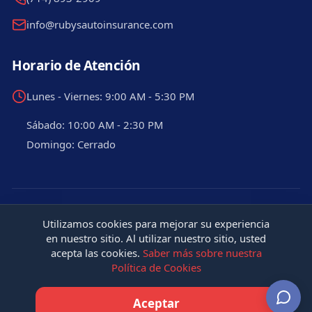
info@rubysautoinsurance.com
Horario de Atención
Lunes - Viernes: 9:00 AM - 5:30 PM
Sábado: 10:00 AM - 2:30 PM
Domingo: Cerrado
©
2026
Ruby's Insurance & Taxes. Todos los derechos
Utilizamos cookies para mejorar su experiencia
reservados.
en nuestro sitio. Al utilizar nuestro sitio, usted
acepta las cookies.
Saber más sobre nuestra
Términos y Condiciones
Política de Privacidad
Política de Cookies
Política de Cookies
Accesibilidad
Mapa del Sitio
Aceptar