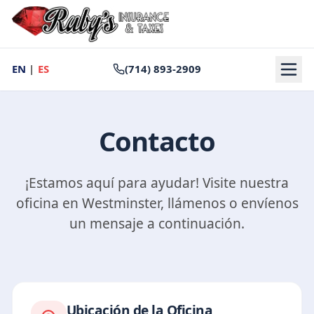
EN
|
ES
(714) 893-2909
Inicio
Contacto
Seguro de Auto
DMV y Registro
Preparación de Impuestos
¡Estamos aquí para ayudar! Visite nuestra
Servicios de Notario
oficina en Westminster, llámenos o envíenos
Nosotros
un mensaje a continuación.
Contacto
Reseñas
Ubicación de la Oficina